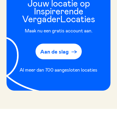
Jouw locatie op
Inspirerende
VergaderLocaties
Maak nu een gratis account aan.
Aan de slag
Al meer dan
700
aangesloten locaties