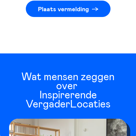
Plaats vermelding
Wat mensen zeggen
over
Inspirerende
VergaderLocaties