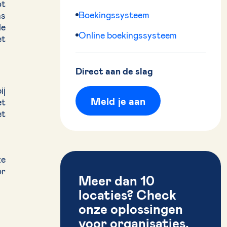
ot
Boekingssysteem
ns
le
Online boekingssysteem
et
Direct aan de slag
ij
Meld je aan
et
et
ze
or
Meer dan 10
locaties? Check
onze oplossingen
voor organisaties.