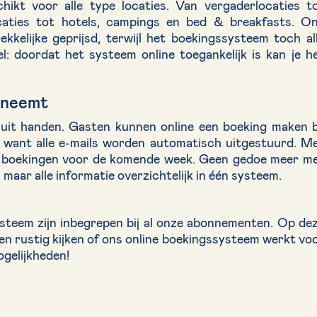
hikt voor alle type locaties. Van vergaderlocaties t
aties tot hotels, campings en bed & breakfasts. O
kelijke geprijsd, terwijl het boekingssysteem toch al
l: doordat het systeem online toegankelijk is kan je h
 neemt
it handen. Gasten kunnen online een boeking maken b
, want alle e-mails worden automatisch uitgestuurd. M
 je boekingen voor de komende week. Geen gedoe meer m
maar alle informatie overzichtelijk in één systeem.
steem zijn inbegrepen bij al onze abonnementen. Op de
even rustig kijken of ons online boekingssysteem werkt vo
ogelijkheden!