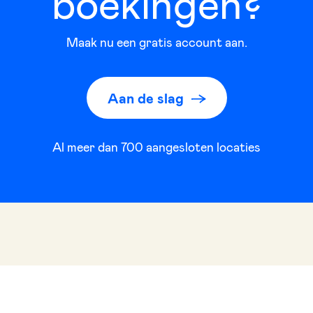
boekingen?
Maak nu een gratis account aan.
Aan de slag
Al meer dan
700
aangesloten locaties