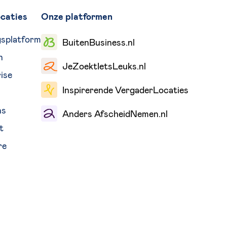
caties
Onze platformen
gsplatform
BuitenBusiness.nl
n
JeZoektIetsLeuks.nl
ise
Inspirerende VergaderLocaties
ns
Anders AfscheidNemen.nl
t
re