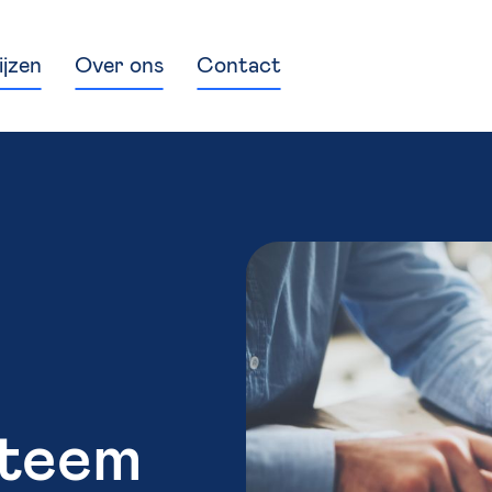
ijzen
Over ons
Contact
steem