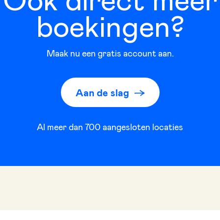
boekingen?
Maak nu een gratis account aan.
Aan de slag
Al meer dan
700
aangesloten locaties