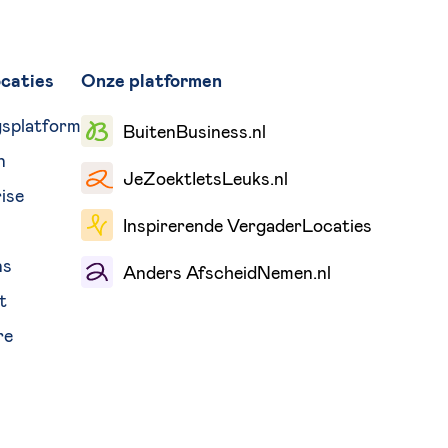
caties
Onze platformen
gsplatform
BuitenBusiness.nl
n
JeZoektIetsLeuks.nl
ise
Inspirerende VergaderLocaties
ns
Anders AfscheidNemen.nl
t
re